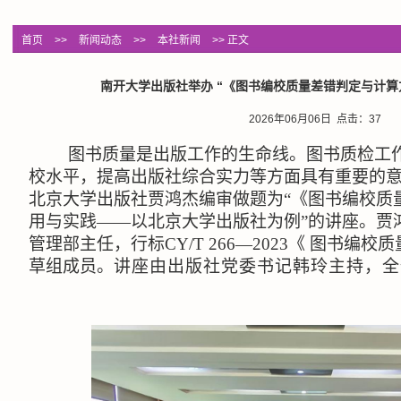
首页
>>
新闻动态
>>
本社新闻
>> 正文
南开大学出版社举办 “《图书编校质量差错判定与计算
2026年06月06日 点击：
37
图书质量是出版工作的生命线。图书质检工
校水平，提高出版社综合实力等方面具有重要的
北京大学出版社贾鸿杰编审做题为“《图书编校质
用与实践——以北京大学出版社为例”的讲座。贾
管理部主任，行标
CY/T 266
—
2023
《 图书编校
草组成员。
讲座由出版社党委书记韩玲主持，全