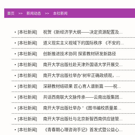
首页
>>
新闻动态
>>
本社新闻
[本社新闻]
祝贺《新经济学大纲——决定资源配置及...
[本社新闻]
道义现实主义视域下的国际秩序 《不安的...
[本社新闻]
创新推进技术协同 探索教材研发新路径
[本社新闻]
南开大学出版社赴天津外国语大学开展交...
[本社新闻]
南开大学出版社举办“树牢正确政绩观，...
[本社新闻]
深耕教材结硕果 匠心育人谱新篇 ——祝...
[本社新闻]
共话西南联大文脉传承——云南出版集团...
[本社新闻]
南开大学出版社举办 “《图书编校质量差...
[本社新闻]
南开大学出版社与北京新智西南供应链管...
[本社新闻]
《青春期心理咨询手记》首发式暨公益心...