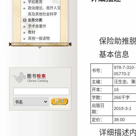
学前教育
政治理论、南开人文
库及其他社会科学
业务分类
学术类著作
教材
其他一般读物
保险助推
基本信息
978-7-310-
书号：
05770-2
主编：
汪生忠、薄
开本：
16
字数：
266千字
出版日
2019-3-1
期：
定价：
38.00
详细描述