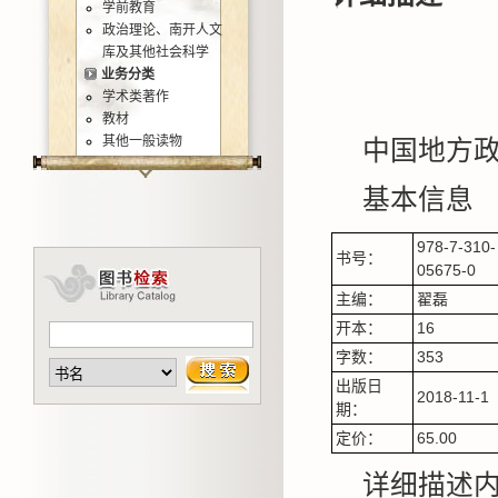
学前教育
政治理论、南开人文
库及其他社会科学
业务分类
学术类著作
教材
其他一般读物
中国地方政
基本信息
978-7-310-
书号：
05675-0
主编：
翟磊
开本：
16
字数：
353
出版日
2018-11-1
期：
定价：
65.00
详细描述