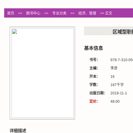
首页
>>
图书中心
>>
专业分类
>>
经济、管理
>> 正文
区域型职
基本信息
书号：
978-7-310-05
主编：
李彦
开本：
16
字数：
187千字
出版日期：
2018-11-1
定价：
48.00
详细描述