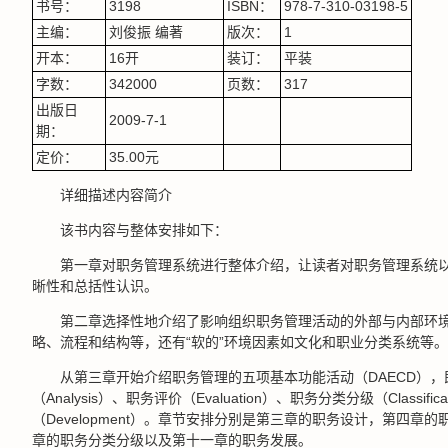
书号：
3198
ISBN：
978-7-310-03198-5
主编：
刘俊振 编著
版次：
1
开本：
16开
装订：
平装
字数：
342000
页数：
317
出版日
2009-7-1
期：
定价：
35.00元
详细描述内容简介
该书内容与整体安排如下：
第一章对职务管理系统进行整体介绍，让读者对职务管理系统
晰性和总括性认识。
第二章选择性地介绍了影响组织职务管理活动的外部与内部环境
略、流程和结构等，还有“软的”环境因素如文化和职业分类系统等。
从第三章开始介绍职务管理的五项基本功能活动（DAECD），即
（Analysis）、职务评价（Evaluation）、职务分类分级（Classifi
（Development）。章节安排分别是第三章的职务设计，第四章
章的职务分类分级以及第十一章的职务发展。