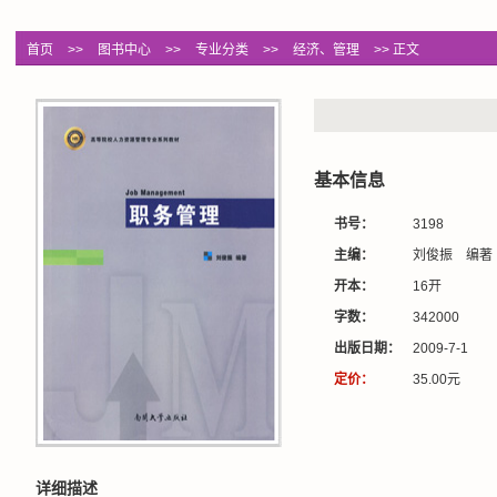
首页
>>
图书中心
>>
专业分类
>>
经济、管理
>> 正文
基本信息
书号：
3198
主编：
刘俊振 编著
开本：
16开
字数：
342000
出版日期：
2009-7-1
定价：
35.00元
详细描述