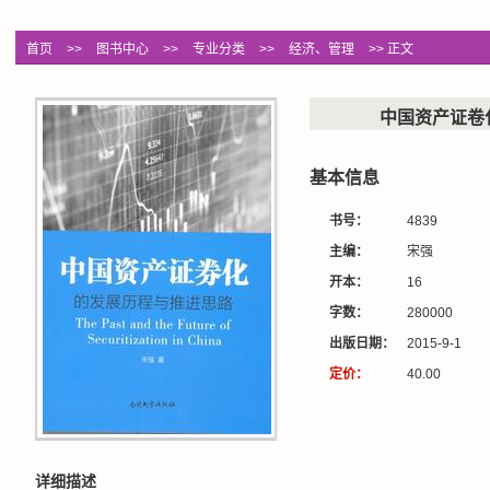
首页
>>
图书中心
>>
专业分类
>>
经济、管理
>> 正文
中国资产证卷
基本信息
书号：
4839
主编：
宋强
开本：
16
字数：
280000
出版日期：
2015-9-1
定价：
40.00
详细描述