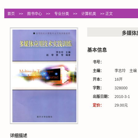
首页
>>
图书中心
>>
专业分类
>>
计算机类
>> 正文
多媒体
基本信息
书号：
主编：
李志玲 主编
开本：
16开
字数：
328000
出版日期：
2010-3-1
定价：
29.00元
详细描述