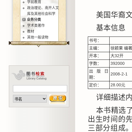
学前教育
政治理论、南开人文
美国华裔文
库及其他社会科学
业务分类
学术类著作
基本信息
教材
其他一般读物
书号：
主编：
徐颖果 编
开本：
大32开
字数：
392000
出版日
2008-2-1
期：
定价：
28.00元
详细描述
本书精选
出生时间的
三部分组成