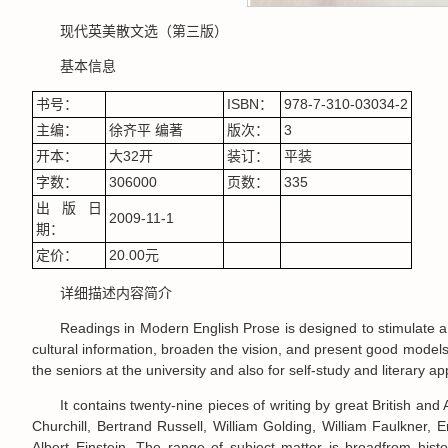
现代英美散文选（第三版）
基本信息
书号：
ISBN：
978-7-310-03034-2
主编：
徐齐平 编著
版次：
3
开本：
大32开
装订：
平装
字数：
306000
页数：
335
出版日
2009-11-1
期：
定价：
20.00元
详细描述内容简介
Readings in Modern English Prose is designed to stimulate a 
cultural information, broaden the vision, and present good models 
the seniors at the university and also for self-study and literary ap
It contains twenty-nine pieces of writing by great British an
Churchill, Bertrand Russell, William Golding, William Faulkner,
Albert Einstein. The range of subject matter is broadfrom histor