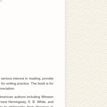
serious interest in reading, provide
for writing practice. The book is for
preciation.
d American authors including Winston
 Ernest Hemingway, E. B. White, and
y to philosophy, from literature to