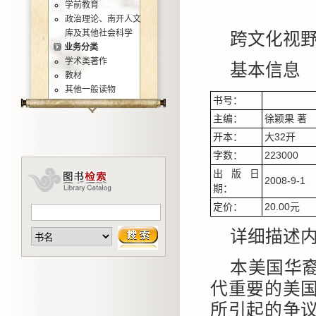
学前教育
政治理论、南开人文
库及其他社会科学
跨文化视
业务分类
学术类著作
基本信息
教材
其他一般读物
书号：
主编：
徐颖果 著
开本：
大32开
字数：
223000
出版日
2008-9-1
期：
定价：
20.00元
详细描述
本美国华
代重要的美
所引起的争