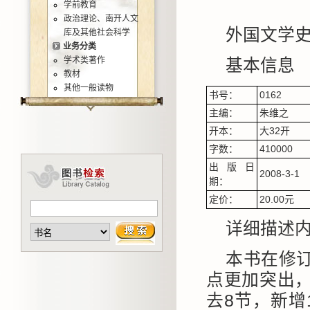
学前教育
政治理论、南开人文
外国文学
库及其他社会科学
业务分类
学术类著作
基本信息
教材
其他一般读物
书号：
0162
主编：
朱维之
开本：
大32开
字数：
410000
出版日
2008-3-1
期：
定价：
20.00元
详细描述
本书在修
点更加突出
去8节，新增