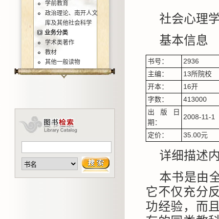
学前教育
政治理论、南开人文
社会心理
库及其他社会科学
业务分类
基本信息
学术类著作
教材
书号：
2936
其他一般读物
主编：
13所院校
开本：
16开
字数：
413000
出版日
2008-11-1
期：
定价：
35.00元
详细描述
本书是由
它不仅充分
功经验，而