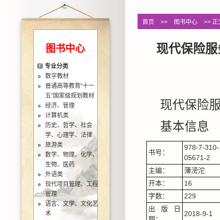
首页
>>
图书中心
>> 正
现代保险服
图书中心
专业分类
数字教材
普通高等教育“十一
五”国家级规划教材
现代保险
经济、管理
计算机类
基本信息
历史、哲学、社会
学、心理学、法律
旅游类
978-7-310-
书号：
数学、物理、化学、
05671-2
生物、医药
主编：
薄滂沱
外语类
开本：
16
现代项目管理、工程
管理
字数：
229
语言、文学、文化艺
出版日
2018-9-1
术
期：