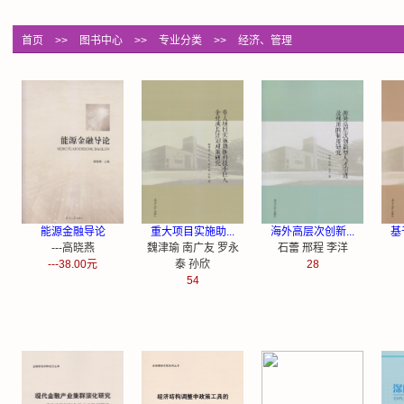
首页
>>
图书中心
>>
专业分类
>>
经济、管理
能源金融导论
重大项目实施助...
海外高层次创新...
基
---高晓燕
魏津瑜 南广友 罗永
石蕾 邢程 李洋
---38.00元
泰 孙欣
28
54