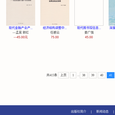
现代金融产业产...
经济结构调整中...
现代图书馆信息...
深
---孟昊 郭红
任碧云
姜广强
---45.00元
75.00
45.00
...
共415条
上页
1
38
39
40
41
出版社简介
|
新闻动态
|