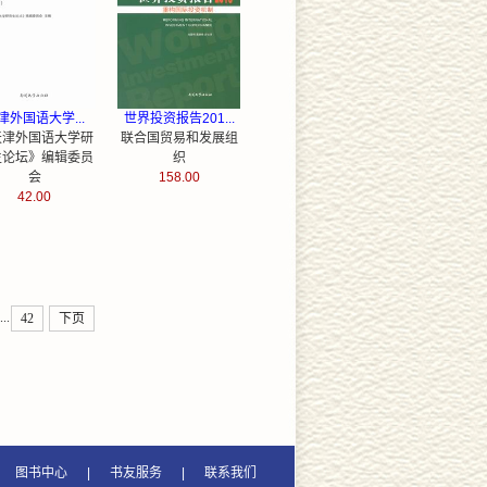
津外国语大学...
世界投资报告201...
天津外国语大学研
联合国贸易和发展组
生论坛》编辑委员
织
会
158.00
42.00
...
42
下页
图书中心
|
书友服务
|
联系我们