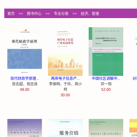
首页
>>
图书中心
>>
专业分类
>>
经济、管理
现代财政学原理...
两岸电子信息产...
中国社区调解中...
对
张志超、倪志良
李保明、于珍、周小
邓一恒
48.00
柯
52.00
30.00