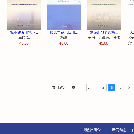
城市建设用地节...
服务营销（应用...
建设用地节约集...
天
吴均 等
杨珮
宋娟、江曼琦、张伟
《
45.00
43.00
45.00
究
...
共415条
上页
1
4
5
6
7
8
出版社简介
|
新闻动态
|